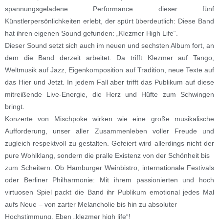
spannungsgeladene Performance dieser fünf
Künstlerpersönlichkeiten erlebt, der spürt überdeutlich: Diese Band
hat ihren eigenen Sound gefunden: „Klezmer High Life“.
Dieser Sound setzt sich auch im neuen und sechsten Album fort, an
dem die Band derzeit arbeitet. Da trifft Klezmer auf Tango,
Weltmusik auf Jazz, Eigenkomposition auf Tradition, neue Texte auf
das Hier und Jetzt. In jedem Fall aber trifft das Publikum auf diese
mitreißende Live-Energie, die Herz und Hüfte zum Schwingen
bringt.
Konzerte von Mischpoke wirken wie eine große musikalische
Aufforderung, unser aller Zusammenleben voller Freude und
zugleich respektvoll zu gestalten. Gefeiert wird allerdings nicht der
pure Wohlklang, sondern die pralle Existenz von der Schönheit bis
zum Scheitern. Ob Hamburger Weinbistro, internationale Festivals
oder Berliner Philharmonie: Mit ihrem passionierten und hoch
virtuosen Spiel packt die Band ihr Publikum emotional jedes Mal
aufs Neue – von zarter Melancholie bis hin zu absoluter
Hochstimmung. Eben „klezmer high life“!