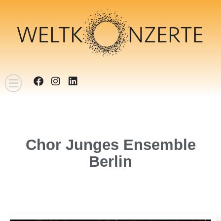
Termine & Tickets
Künstlerinnen & Künstler
Chor Junges Ensemble
Berlin